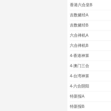
香港六合皇B
吉数赌经A
吉数赌经B
六合禅机A
六合禅机B
4-香港神算
4-澳门三合
4-台湾神算
4-六合阴阳
特新报A
特新报B