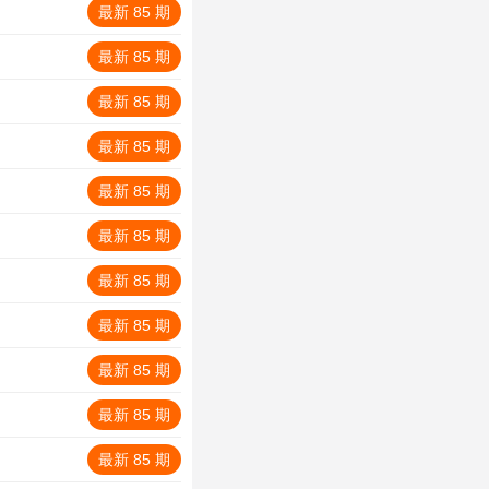
最新
85
期
最新
85
期
最新
85
期
最新
85
期
最新
85
期
最新
85
期
最新
85
期
最新
85
期
最新
85
期
最新
85
期
最新
85
期