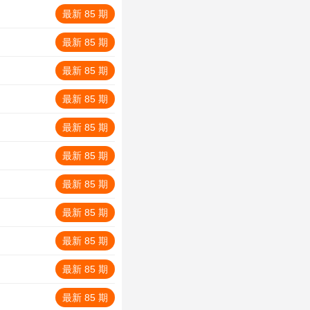
最新
85
期
最新
85
期
最新
85
期
最新
85
期
最新
85
期
最新
85
期
最新
85
期
最新
85
期
最新
85
期
最新
85
期
最新
85
期