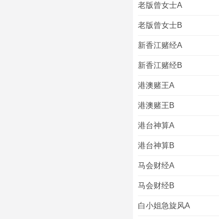
老版曾女士A
老版曾女士B
新香江赌经A
新香江赌经B
港澳赌王A
港澳赌王B
港台神算A
港台神算B
马会财经A
马会财经B
白小姐急旋风A