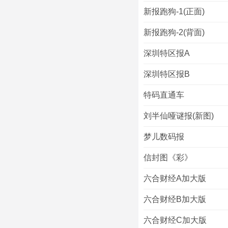
新报跑狗-1(正面)
新报跑狗-2(背面)
深圳特区报A
深圳特区报B
特码直通车
刘半仙哑谜报(新图)
梦儿数码报
信封图《彩》
六合财经A加大版
六合财经B加大版
六合财经C加大版