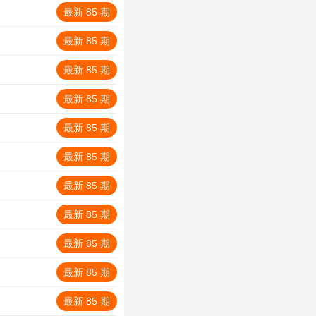
最新
85
期
最新
85
期
最新
85
期
最新
85
期
最新
85
期
最新
85
期
最新
85
期
最新
85
期
最新
85
期
最新
85
期
最新
85
期