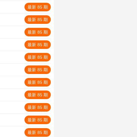
最新
85
期
最新
85
期
最新
85
期
最新
85
期
最新
85
期
最新
85
期
最新
85
期
最新
85
期
最新
85
期
最新
85
期
最新
85
期