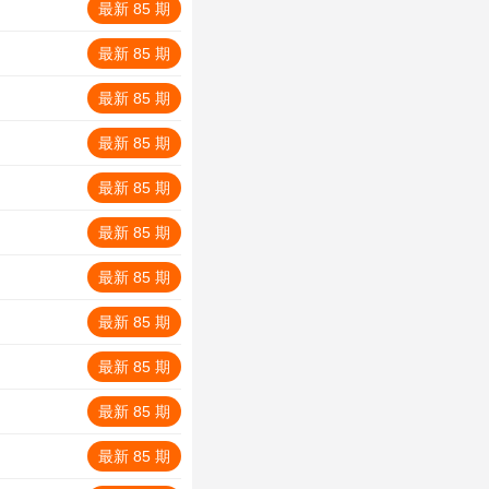
最新
85
期
最新
85
期
最新
85
期
最新
85
期
最新
85
期
最新
85
期
最新
85
期
最新
85
期
最新
85
期
最新
85
期
最新
85
期