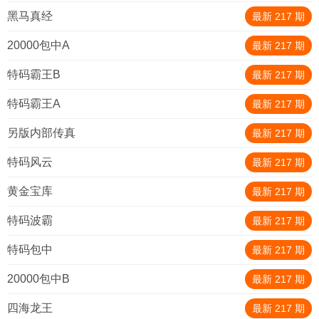
黑马真经
最新
217
期
20000包中A
最新
217
期
特码霸王B
最新
217
期
特码霸王A
最新
217
期
另版内部传真
最新
217
期
特码风云
最新
217
期
黄金宝库
最新
217
期
特码波霸
最新
217
期
特码包中
最新
217
期
20000包中B
最新
217
期
四海龙王
最新
217
期