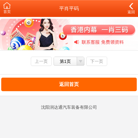
平肖平码
首页
返回
上一页
第1页
下一页
返回首页
沈阳润达通汽车装备有限公司